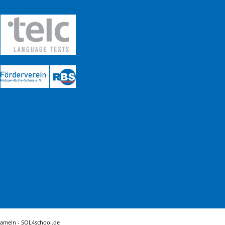
Hameln -
SOL4school.de