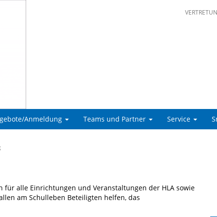
VERTRETU
ngebote/Anmeldung
Teams und Partner
Service
S
g
für alle Einrichtungen und Veranstal­tungen der HLA sowie
allen am Schulleben Beteiligten helfen, das