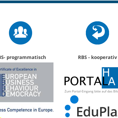
BS- programmatisch
RBS - kooperativ
Zum Portal-Eingang bitte auf das Bil