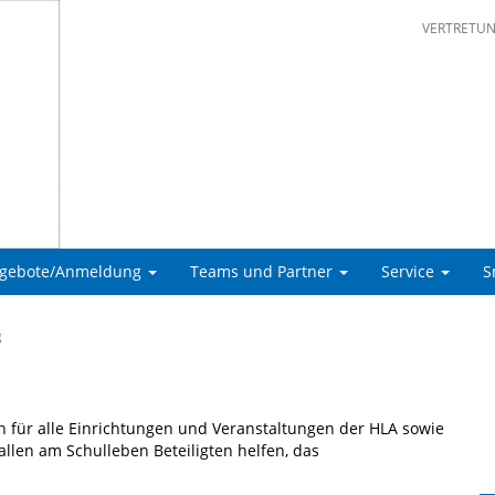
VERTRETU
ngebote/Anmeldung
Teams und Partner
Service
S
g
für alle Einrichtungen und Veranstal­tungen der HLA sowie
allen am Schulleben Beteiligten helfen, das