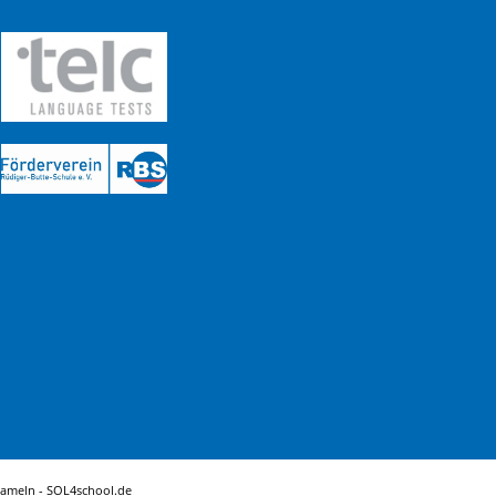
Hameln -
SOL4school.de