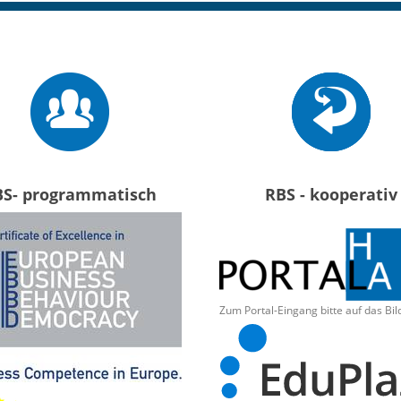
BS- programmatisch
RBS - kooperativ
Zum Portal-Eingang bitte auf das Bil