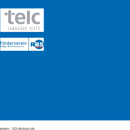
Hameln -
SOL4school.de