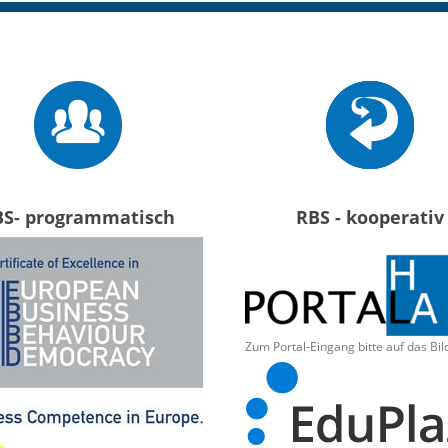
BS- programmatisch
RBS - kooperativ
Zum Portal-Eingang bitte auf das Bil