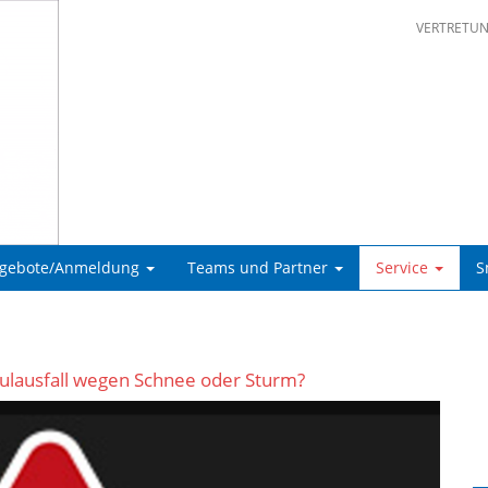
VERTRETU
ngebote/Anmeldung
Teams und Partner
Service
S
ulausfall wegen Schnee oder Sturm?