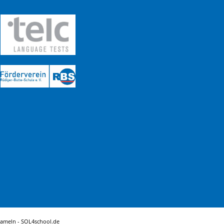
Hameln -
SOL4school.de