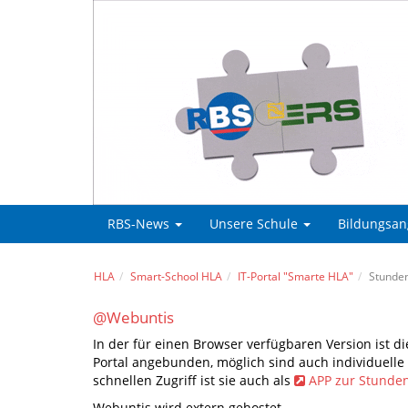
RBS-News
Unsere Schule
Bildungsa
HLA
Smart-School HLA
IT-Portal "Smarte HLA"
Stunde
@Webuntis
In der für einen Browser verfügbaren Version ist
Portal angebunden, möglich sind auch individuell
schnellen Zugriff ist sie auch als
APP zur Stunde
Webuntis wird extern gehostet.