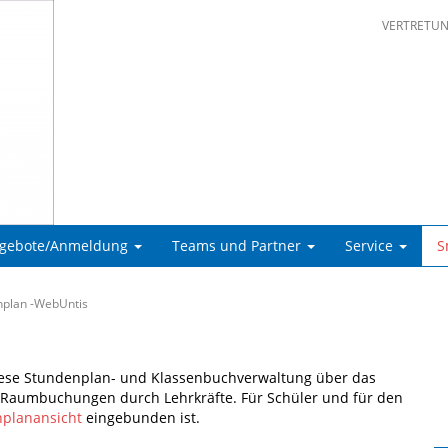
VERTRETU
ngebote/Anmeldung
Teams und Partner
Service
S
nplan -WebUntis
 diese Stundenplan- und Klassenbuchverwaltung über das
e Raumbuchungen durch Lehrkräfte. Für Schüler und für den
nplanansicht
eingebunden ist.