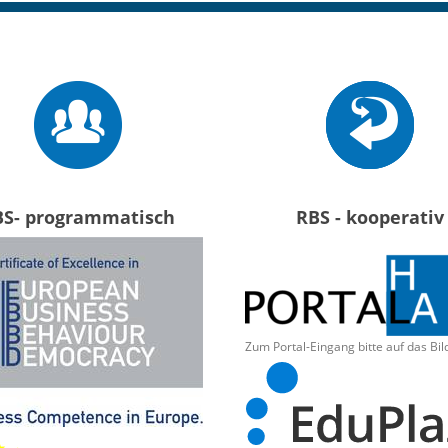
BS- programmatisch
RBS - kooperativ
Zum Portal-Eingang bitte auf das Bil