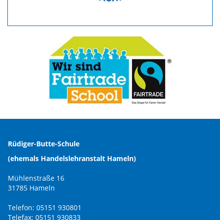
Rüdiger-Butte-Schule
(ehemals Handelslehranstalt Hameln)
Mühlenstraße 16
31785 Hameln
Telefon: 05151 930801
Telefax: 05151 930833