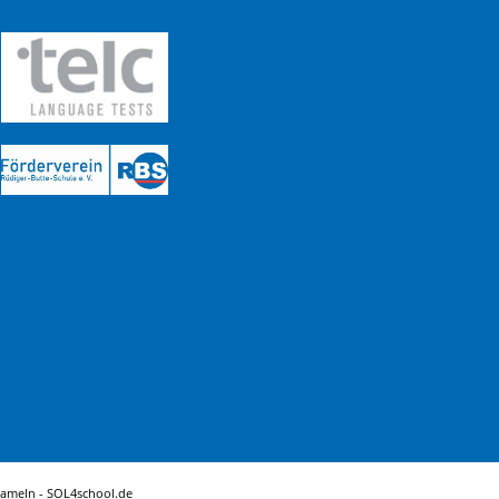
Hameln -
SOL4school.de