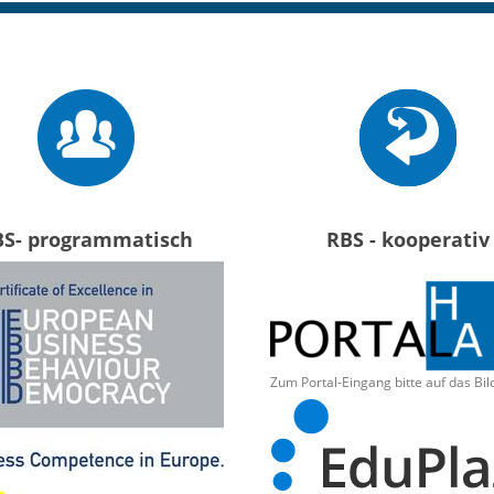
BS- programmatisch
RBS - kooperativ
Zum Portal-Eingang bitte auf das Bil