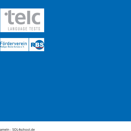
Hameln -
SOL4school.de