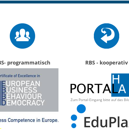
BS- programmatisch
RBS - kooperativ
Zum Portal-Eingang bitte auf das Bil