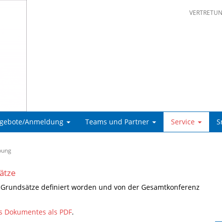
VERTRETU
ngebote/Anmeldung
Teams und Partner
Service
S
bung
ätze
e Grundsätze definiert worden und von der Gesamtkonferenz
s Dokumentes als PDF
.