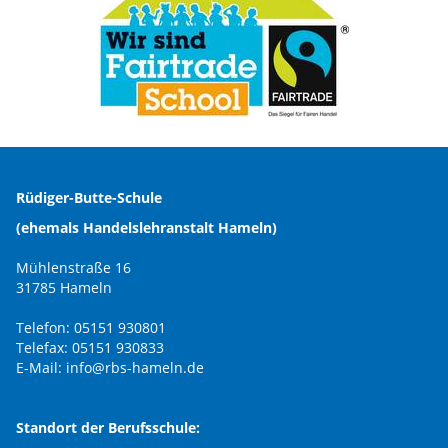
Rüdiger-Butte-Schule
(ehemals Handelslehranstalt Hameln)
Mühlenstraße 16
31785 Hameln
Telefon: 05151 930801
Telefax: 05151 930833
E-Mail:
info@rbs-hameln.de
Standort der Berufsschule: