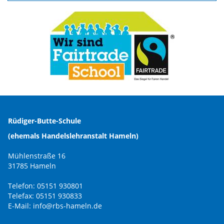
Rüdiger-Butte-Schule
(ehemals Handelslehranstalt Hameln)
Mühlenstraße 16
31785 Hameln
Telefon: 05151 930801
Telefax: 05151 930833
E-Mail:
info@rbs-hameln.de