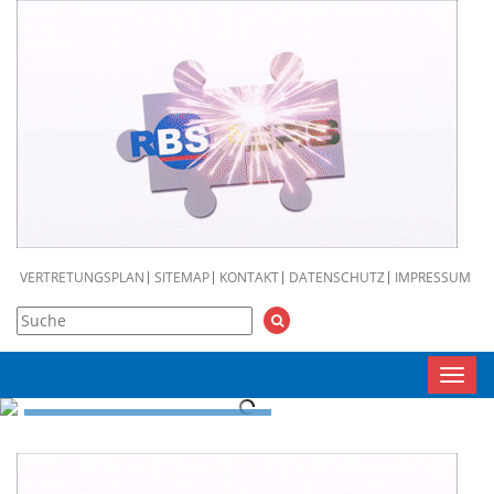
VERTRETUNGSPLAN
SITEMAP
KONTAKT
DATENSCHUTZ
IMPRESSUM
Toggl
navig
RBS
MENSCH, BILDUNG,
WIRTSCHAFT