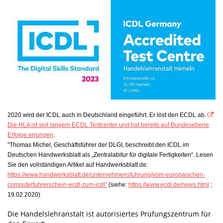
2020 wird der ICDL auch in Deutschland eingeführt. Er löst den ECDL ab.
Die HLA ist seit langem ECDL Testcenter und hat bereits auf Bundesebene
Erfolge errungen
.
"Thomas Michel, Geschäftsführer der DLGI, beschreibt den ICDL im
Deutschen Handwerksblatt als „Zentralabitur für digitale Fertigkeiten“. Lesen
Sie den vollständigen Artikel auf Handwerksblatt.de:
https://www.handwerksblatt.de/unternehmensfuhrung/vom-europaischen-
computerfuhrerschein-ecdl-zum-icdl"
(siehe:
https://www.ecdl.de/news.html
;
19.02.2020)
Die Handelslehranstalt ist autorisiertes Prüfungszentrum für