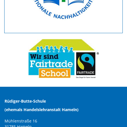
Rüdiger-Butte-Schule
(ehemals Handelslehranstalt Hameln)
Mühlenstraße 16
31785 Hameln