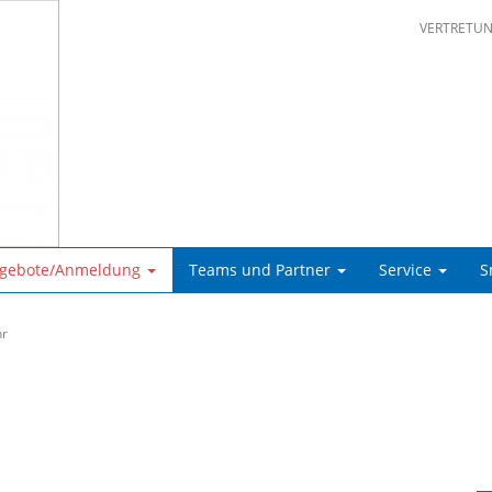
VERTRETU
ngebote/Anmeldung
Teams und Partner
Service
S
hr