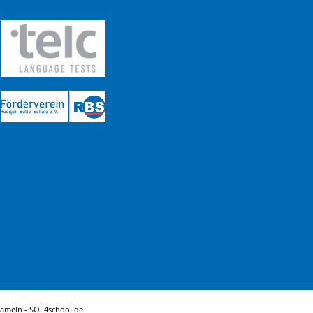
Hameln -
SOL4school.de