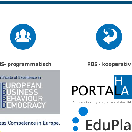
BS- programmatisch
RBS - kooperativ
Zum Portal-Eingang bitte auf das Bil