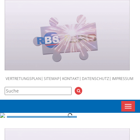
VERTRETUNGSPLAN
SITEMAP
KONTAKT
DATENSCHUTZ
IMPRESSUM
Toggl
navig
RBS
MENSCH, BILDUNG,
WIRTSCHAFT