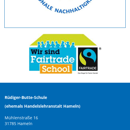
Rüdiger-Butte-Schule
(ehemals Handelslehranstalt Hameln)
Mühlenstraße 16
31785 Hameln