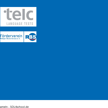
Hameln -
SOL4school.de