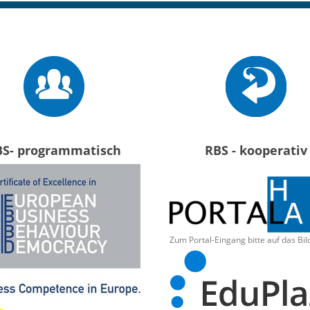
BS- programmatisch
RBS - kooperativ
Zum Portal-Eingang bitte auf das Bil