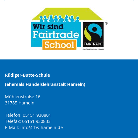
Rüdiger-Butte-Schule
(ehemals Handelslehranstalt Hameln)
Mühlenstraße 16
31785 Hameln
Telefon: 05151 930801
Telefax: 05151 930833
E-Mail:
info@rbs-hameln.de