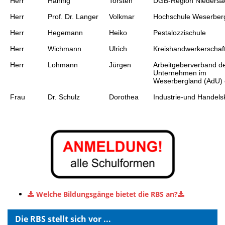
Herr
Hannig
Torsten
DGB-Region Niedersa
Herr
Prof. Dr. Langer
Volkmar
Hochschule Weserber
Herr
Hegemann
Heiko
Pestalozzischule
Herr
Wichmann
Ulrich
Kreishandwerkerschaf
Herr
Lohmann
Jürgen
Arbeitgeberverband d
Unternehmen im
Weserbergland (AdU) 
Frau
Dr. Schulz
Dorothea
Industrie-und Hande
Welche Bildungsgänge bietet die RBS an?
Die RBS stellt sich vor ...