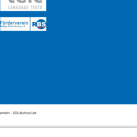
Hameln -
SOL4school.de