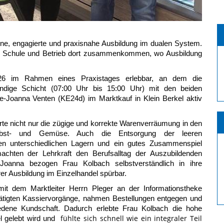
rne, engagierte und praxisnahe Ausbildung im dualen System.
n Schule und Betrieb dort zusammenkommen, wo Ausbildung
6 im Rahmen eines Praxistages erlebbar, an dem die
ständige Schicht (07:00 Uhr bis 15:00 Uhr) mit den beiden
-Joanna Venten (KE24d) im Marktkauf in Klein Berkel aktiv
te nicht nur die zügige und korrekte Warenverräumung in den
 Obst- und Gemüse. Auch die Entsorgung der leeren
 den unterschiedlichen Lagern und ein gutes Zusammenspiel
chten der Lehrkraft den Berufsalltag der Auszubildenden
-Joanna bezogen Frau Kolbach selbstverständlich in ihre
rer Ausbildung im Einzelhandel spürbar.
t dem Marktleiter Herrn Pleger an der Informationstheke
tätigten Kassiervorgänge, nahmen Bestellungen entgegen und
edene Kundschaft. Dadurch erlebte Frau Kolbach die hohe
fühlte sich schnell wie ein integraler Teil
el gelebt wird und