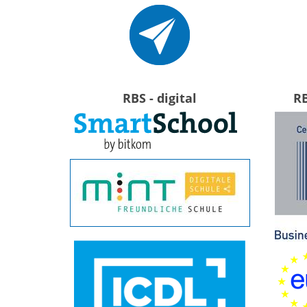
RBS - digital
R