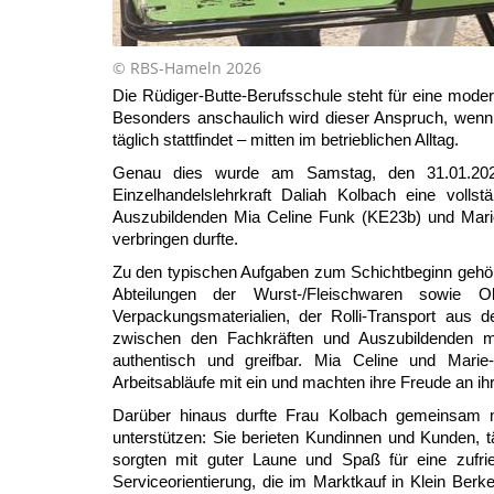
© RBS-Hameln 2026
Die Rüdiger-Butte-Berufsschule steht für eine mode
Besonders anschaulich wird dieser Anspruch, wen
täglich stattfindet – mitten im betrieblichen Alltag.
Genau dies wurde am Samstag, den 31.01.202
Einzelhandelslehrkraft Daliah Kolbach eine voll
Auszubildenden Mia Celine Funk (KE23b) und Marie
verbringen durfte.
Zu den typischen Aufgaben zum Schichtbeginn gehör
Abteilungen der Wurst-/Fleischwaren sowie
Verpackungsmaterialien, der Rolli-Transport aus
zwischen den Fachkräften und Auszubildenden ma
authentisch und greifbar. Mia Celine und Marie
Arbeitsabläufe mit ein und machten ihre Freude an ih
Darüber hinaus durfte Frau Kolbach gemeinsam mi
unterstützen: Sie berieten Kundinnen und Kunden, 
sorgten mit guter Laune und Spaß für eine zufri
Serviceorientierung, die im Marktkauf in Klein Berk