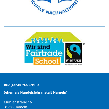
Rüdiger-Butte-Schule
(ehemals Handelslehranstalt Hameln)
Mühlenstraße 16
31785 Hameln