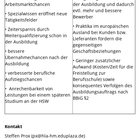
Arbeitsmarktchancen
der Ausbildung und dadurch
evtl. mehr und bessere
• Spezialwissen eröffnet neue
Bewerber
Tätigkeitsfelder
• Praktika im europäischen
• Zeitersparnis durch
Ausland bei Kunden bzw.
Weiterqualifizierung schon in
Lieferanten fördern die
der Ausbildung
gegenseitigen
• bessere
Geschäftsbeziehungen
Übernahmechancen nach der
• Geringer zusätzlicher
Ausbildung
Aufwand (Kosten/Zeit für die
• verbesserte berufliche
Freistellung zur
Aufstiegschancen
Berufsschule) sowie
konsequentes Verfolgen des
• Anrechenbarkeit von
Ausbildungsauftrags nach
Leistungen bei einem späteren
BBiG §2
Studium an der HSW
Kontakt
Steffen Prox (px@hla-hm.eduplaza.de)