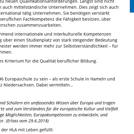
zu neuen Qualifikationsanforderungen. Längst sind nicht
n auch mittelständische Unternehmen. Dies zeigt sich auch
ernational tätig Unternehmen. Sie benötigen verstärkt
beruflichen Fachkompetenz die Fähigkeit besitzen, über
Menschen zusammenzuarbeiten.
mend internationale und interkulturelle Kompetenzen
ng über einen Studienplatz von stark steigender Bedeutung
mester werden immer mehr zur Selbstverständlichkeit – für
ehmen.
 Kriterium für die Qualität beruflicher Bildung.
996 Europaschule zu sein – als erste Schule in Hameln und
nz Niedersachsen. Dabei vermitteln…
und Schülern ein umfassendes Wissen über Europa und tragen
 und zum Verständnis für die europäische Kultur und Vielfalt
ltige Möglichkeiten, Europakompetenzen zu entwickeln, und
or. (Erlass vom 29.6.2018)
 der HLA mit Leben gefüllt: